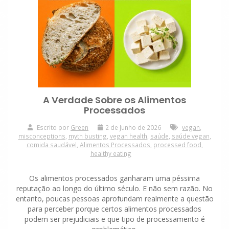
A Verdade Sobre os Alimentos
Processados
Escrito por
Green
2 de Junho de 2026
vegan
,
misconceptions
,
myth busting
,
vegan health
,
saúde
,
saúde vegan
,
comida saudável
,
Alimentos Processados
,
processed food
,
healthy eating
Os alimentos processados ganharam uma péssima
reputação ao longo do último século. E não sem razão. No
entanto, poucas pessoas aprofundam realmente a questão
para perceber porque certos alimentos processados
podem ser prejudiciais e que tipo de processamento é