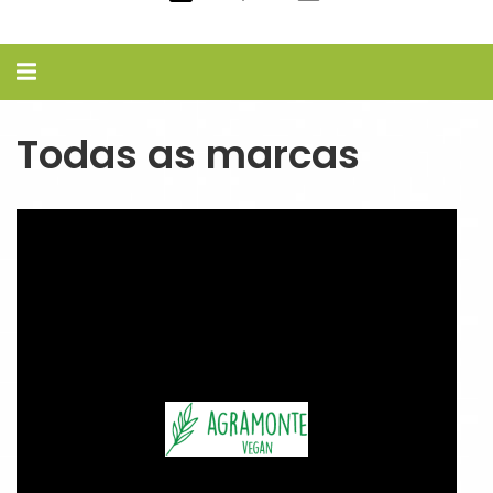
Alternar
navegação
Todas as marcas
Todas
as
marcas