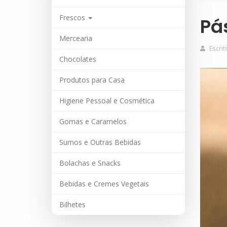
Frescos
Pá
Mercearia
Pás
Escrit
Chocolates
con
e
Produtos para Casa
pe
Higiene Pessoal e Cosmética
esc
Gomas e Caramelos
Sumos e Outras Bebidas
Bolachas e Snacks
Bebidas e Cremes Vegetais
Bilhetes