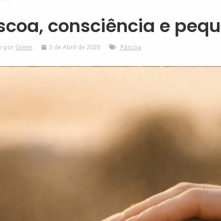
scoa, consciência e peq
coa,
o por
Green
3 de Abril de 2026
Páscoa
sciência
quenas
olhas