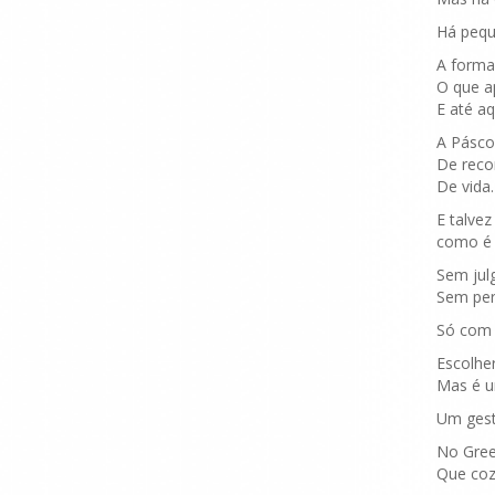
Há pequ
A forma
O que a
E até a
A Pásco
De reco
De vida.
E talvez
como é 
Sem jul
Sem per
Só com 
Escolhe
Mas é 
Um gest
No Gree
Que coz