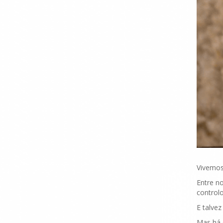
Vivemos
Entre no
controlo
E talve
Mas há 