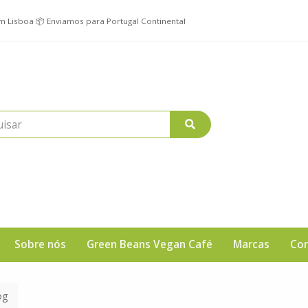
em Lisboa 📦 Enviamos para Portugal Continental
Sobre nós
Green Beans Vegan Café
Marcas
Con
g