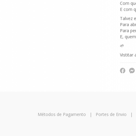
Com que
E com q
Talvez 
Para ab
Para pe
E, quem
🌱
Vistitar 
Métodos de Pagamento
|
Portes de Envio