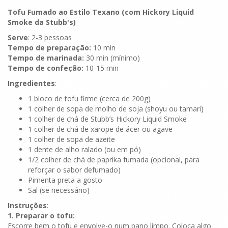
Tofu Fumado ao Estilo Texano (com Hickory Liquid
Smoke da Stubb's)
Serve
: 2-3 pessoas
Tempo de preparação:
10 min
Tempo de marinada:
30 min (mínimo)
Tempo de confeção:
10-15 min
Ingredientes
:
1 bloco de tofu firme (cerca de 200g)
1 colher de sopa de molho de soja (shoyu ou tamari)
1 colher de chá de Stubb’s Hickory Liquid Smoke
1 colher de chá de xarope de ácer ou agave
1 colher de sopa de azeite
1 dente de alho ralado (ou em pó)
1/2 colher de chá de paprika fumada (opcional, para
reforçar o sabor defumado)
Pimenta preta a gosto
Sal (se necessário)
Instruções
:
1. Preparar o tofu:
Escorre bem o tofu e envolve-o num pano limpo. Coloca algo