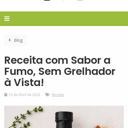
Alternar
navegação
Blog
Receita com Sabor a
Fumo, Sem Grelhador
à Vista!
Receita
15 de Abril de 2025
Receita
com
Sabor
a