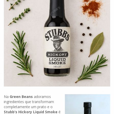
Fumo,
Sem
Grelhador
à
Vista!
Na
Green Beans
adoramos
ingredientes que transformam
completamente um prato e o
Stubb’s Hickory Liquid Smoke
é