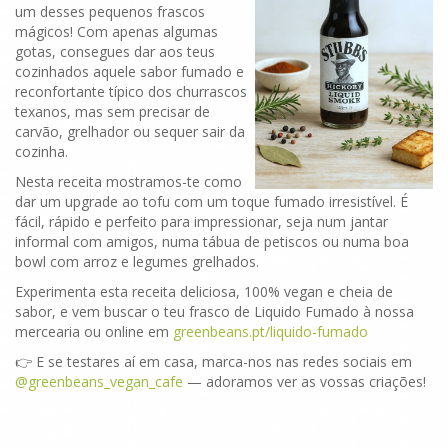
um desses pequenos frascos
mágicos! Com apenas algumas
gotas, consegues dar aos teus
cozinhados aquele sabor fumado e
reconfortante típico dos churrascos
texanos, mas sem precisar de
carvão, grelhador ou sequer sair da
cozinha.
Nesta receita mostramos-te como
dar um upgrade ao tofu com um toque fumado irresistível. É
fácil, rápido e perfeito para impressionar, seja num jantar
informal com amigos, numa tábua de petiscos ou numa boa
bowl com arroz e legumes grelhados.
Experimenta esta receita deliciosa, 100% vegan e cheia de
sabor, e vem buscar o teu frasco de Liquido Fumado à nossa
mercearia ou online em
greenbeans.pt/liquido-fumado
👉 E se testares aí em casa, marca-nos nas redes sociais em
@greenbeans_vegan_cafe
— adoramos ver as vossas criações!