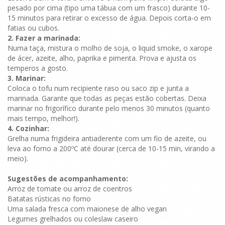
pesado por cima (tipo uma tábua com um frasco) durante 10-
15 minutos para retirar o excesso de água. Depois corta-o em
fatias ou cubos.
2. Fazer a marinada:
Numa taça, mistura o molho de soja, o liquid smoke, o xarope
de ácer, azeite, alho, paprika e pimenta. Prova e ajusta os
temperos a gosto.
3. Marinar:
Coloca o tofu num recipiente raso ou saco zip e junta a
marinada. Garante que todas as peças estão cobertas. Deixa
marinar no frigorífico durante pelo menos 30 minutos (quanto
mais tempo, melhor!).
4. Cozinhar:
Grelha numa frigideira antiaderente com um fio de azeite, ou
leva ao forno a 200ºC até dourar (cerca de 10-15 min, virando a
meio).
Sugestões de acompanhamento:
Arroz de tomate ou arroz de coentros
Batatas rústicas no forno
Uma salada fresca com maionese de alho vegan
Legumes grelhados ou coleslaw caseiro